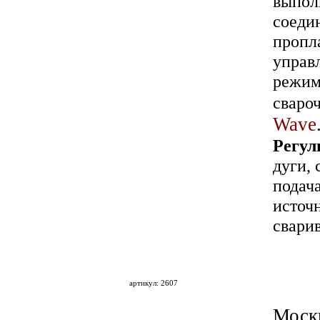
выпол
соеди
пропл
управ
режим
свароч
Wave
Регул
дуги,
подач
источ
свари
артикул: 2607
Моск