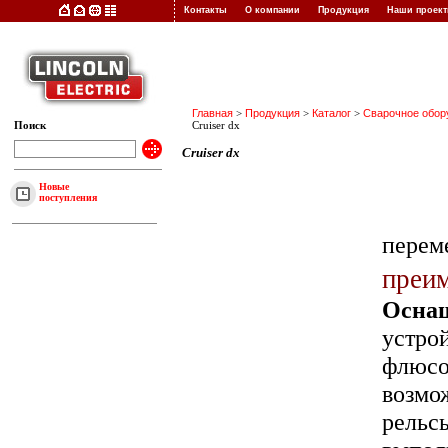
Контакты
О компании
Продукция
Наши прое
Главная
>
Продукция
>
Каталог
>
Сварочное обор
Поиск
Cruiser dx
Cruiser dx
Новые
поступления
перем
преи
Осна
устро
флюсо
возмо
рельс