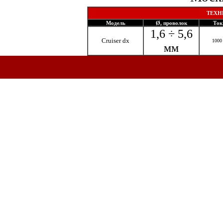
ТЕХН
Модель
Ø, проволок
Ток
1,6 ÷ 5,6
Cruiser dx
1000
мм