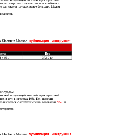
янство сварочных параметров при колебаниях
но для сварки на токах вдвое больших. Может
ктеристик.
Electric в Москве
публикация
инструкция
риты
Вес
2 x 991
372,0 кг
электродом.
жесткой и подающей внешней характеристикой.
ния в сети в пределах 10%. При помощи
пользоваться с автоматическими головками
NA-3
и
ктеристик.
Electric в Москве
публикация
инструкция