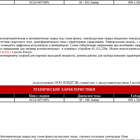
815А/44V/60%
50 - 815 Aмпер
699 х 56
подготовлено ООО ВЭЛДТЭК совместно с представительством Lincoln Electric в Москве
олуавтоматическая и автоматическая сварка под слоем флюса, электродуговая сварка покрытым электрод
точник сварочного тока, трансформаторного типа с тиристорным управлением. Универсальная модель, с 
оснащается цифровым вольтметром и амперметром. Схема стабилизации напряжения при колебаниях нап
го напряжения для питания вспомогательных и основных устройств 42,115,220в. Может использоватьс
3
и
NA-5
Lincoln Electric.
потенциометр плавной регулировки выходной мощности, режима работы для выбора внешних характери
подготовлено ООО ВЭЛДТЭК совместно с представительством Lincoln 
ТЕХНИЧЕСКИЕ ХАРАКТЕРИСТИКИ
я
Цикл сварки
Диапазон тока
Габа
815A/44V/60%
30 - 180 Ампер
699 х 56
подготовлено ООО ВЭЛДТЭК совместно с представительством Lincoln Electric в Москве
втоматическая сварка под слоем флюса на высоких токах, строжка угольным электродом 16мм
точник сварочного тока, трансформаторного типа с тиристорным управлением. Универсальная модель, с 