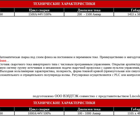
ТЕХНИЧЕСКИЕ ХАРАКТЕРИСТИКИ
я
Цикл сварки
Диапазон тока
Габа
-60
1500А/44V/100%
200 - 1500 Aмпер
1453 х 56
подготовлено ООО ВЭЛДТЭК совместно с представительством Lincoln Electric в Москве
втоматическая сварка под слоем флюса на постоянном и переменном токе. Преимущественно в мнгодугов
нее...
точник сварочного тока инверторного типа с числовым программным управлением. Открытая архитектура
иную систему группу источников и механизмов подачи сварочной проволоки с одним пультом управлени
Выходная вольтамперная характеристика, полярность, форма токовой кривой (прямоугольная или синусо
оложительного и отрицательного полупериода волны. Регулировки осуществляются с PLC или контролл
подготовлено ООО ВЭЛДТЭК совместно с представительством Lincoln 
ТЕХНИЧЕСКИЕ ХАРАКТЕРИСТИКИ
я
Цикл сварки
Диапазон тока
Габа
-60
1000A/44V/100%
100 - 1000 Ампер
1105 x 48
подготовлено ООО ВЭЛДТЭК совместно с представительством Lincoln Electric в Москве