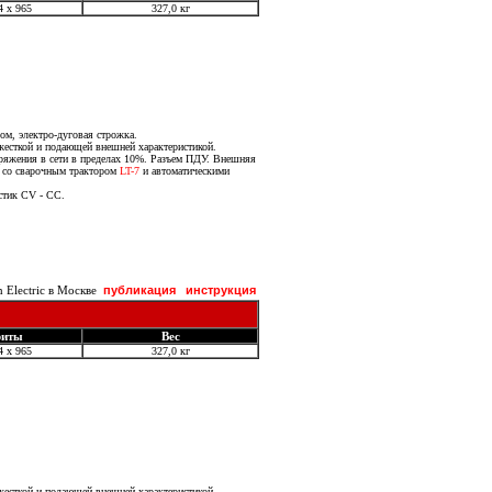
4 х 965
327,0 кг
ом, электро-дуговая строжка.
жесткой и подающей внешней характеристикой.
ряжения в сети в пределах 10%. Разъем ПДУ. Внешняя
я со сварочным трактором
LT-7
и автоматическими
стик CV - CC.
Electric в Москве
публикация
инструкция
риты
Вес
4 х 965
327,0 кг
жесткой и подающей внешней характеристикой.