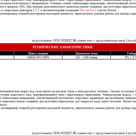
логовым вольтметром и амперметром. Оснащен схемой стабилизации напряжения, обеспечивающей посто
ети в пределах 10%. При помощи дополнительного комплекта можно соединить два источника параллель
LT-7
я со сварочным трактором
и автоматическими головками
NA-3
и
NA-5
Lincoln Electric.
потенциометр плавной регулировки выходной мощности, переключатель режима работы для выбора хара
подготовлено ООО ВЭЛДТЭК совместно с представительством Lincoln 
ТЕХНИЧЕСКИЕ ХАРАКТЕРИСТИКИ
я
Цикл сварки
Диапазон тока
Габа
1000А/44V/100%
150 - 1300 Aмпер
781 x 57
подготовлено ООО ВЭЛДТЭК совместно с представительством Lincoln Electric в Москве
втоматическая сварка под слоем флюса на высоких токах в многодуговых системах, строжка угольным 
точник сварочного тока, трансформаторного типа с тиристорным управлением. Универсальная модель, с 
 стабилизации напряжения, обеспечивающей постоянство сварочных параметров при колебаниях напряже
о комплекта можно соединить два источника параллельно для сварки на токах вдвое больших. Может ис
ectric.
потенциометр плавной регулировки выходной мощности, переключатель режима работы для выбора хара
подготовлено ООО ВЭЛДТЭК совместно с представительством Lincoln 