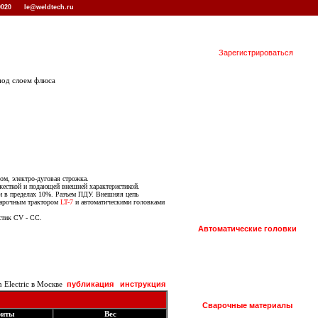
 0020
le@weldtech.ru
Зарегистрироваться
под слоем флюса
ом, электро-дуговая строжка.
жесткой и подающей внешней характеристикой.
и в пределах 10%. Разъем ПДУ. Внешняя цепь
сварочным трактором
LT-7
и автоматическими головками
стик CV - CC.
Автоматические головки
Electric в Москве
публикация
инструкция
Сварочные материалы
риты
Вес