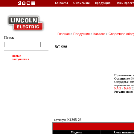
Контакты
О компании
Продукция
Наши прое
Главная
>
Продукция
>
Каталог
>
Сварочное обор
Поиск
DC 600
Новые
поступления
Применение:
п
Оснащение:
Ис
Оборудован ана
переменного на
NA-3
и
NA-5
Li
Регулировки:
артикул: K1365-23
Модель
Сеть питани