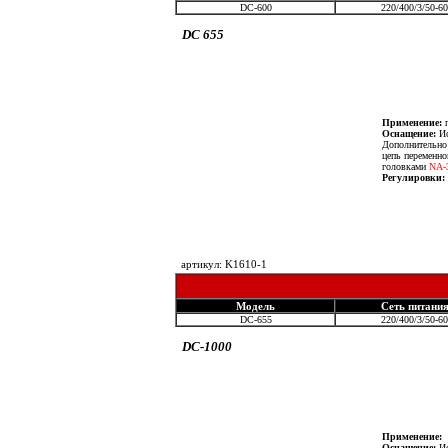
DC-600
220/400/3/50-60
DC 655
Применение:
п
Оснащение:
Ис
Дополнительно 
цепь переменно
головками
NA-
Регулировки:
артикул: K1610-1
Модель
Сеть питани
DC-655
220/400/3/50-60
DC-1000
Применение:
А
Оснащение:
Ис