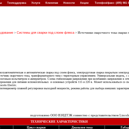
кты
Техподдержка
Услуги
Клиентам
Новости
Акции
Телефон/факс: (495) 981
удование
>
Системы для сварки под слоем флюса
> Источники сварочного тока сварки 
подготовлено ООО ВЭЛДТЭК совместно с представительством Lincoln Electric в Москве
олуавтоматическая и автоматическая сварка под слоем флюса, электродуговая сварка покрытым электрод
точник сварочного тока, трансформаторного типа с тиристорным управлением. Универсальная модель, с 
логовым вольтметром и амперметром. Схема стабилизации напряжения при колебаниях напряжения в сет
пряжения для питания вспомогательных и основных устройств 115 и 220 в. Может использоваться со 
ncoln Electric.
потенциометр плавной регулировки выходной мощности, режима работы для выбора внешних характери
подготовлено ООО ВЭЛДТЭК совместно с представительством Lincoln 
ТЕХНИЧЕСКИЕ ХАРАКТЕРИСТИКИ
я
Цикл сварки
Диапазон тока
Габа