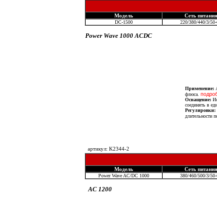
Модель
Сеть питани
DC-1500
220/380/440/3/50
Power Wave 1000 ACDC
Применение:
А
подроб
флюса.
Оснащение:
Ис
соединять в ед
Регулировки:
длительности п
артикул: K2344-2
Модель
Сеть питани
Power Wave AC/DC 1000
380/460/500/3/50
AC 1200