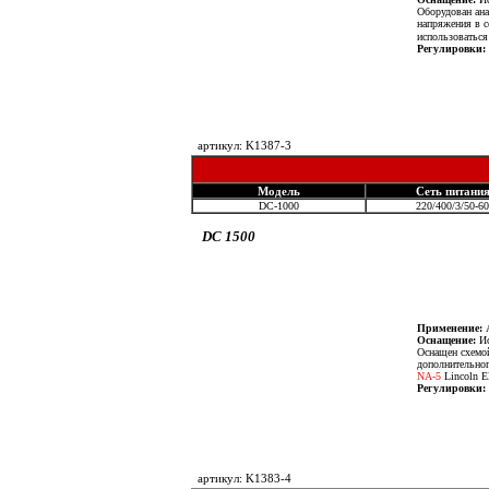
Оборудован ана
напряжения в с
использоватьс
Регулировки:
артикул: K1387-3
Модель
Сеть питани
DC-1000
220/400/3/50-60
DC 1500
Применение:
А
Оснащение:
Ис
Оснащен схемой
дополнительног
NA-5
Lincoln El
Регулировки:
артикул: K1383-4