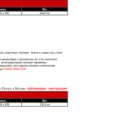
риты
Вес
6 х 965
644,0 кг
ых сварочных системах. Новое в сварке под слоем
 коммутации с протоколом Arc Linc позволяет
я, регистрирующим текущие параметры.
идальная), регулировка баланса соотношения
Power feed 10A
ера
.
Electric в Москве
публикация
инструкция
риты
Вес
8 x 838
295,0 кг