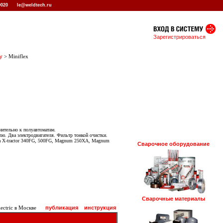
 0020
le@weldtech.ru
Зарегистрироваться
у
> Miniflex
нительно к полуавтоматам.
ю. Два электродвигателя. Фильтр тонкой очистки.
па X-tractor 340FG, 500FG, Magnum 250XA, Magnum
Сварочное оборудование
Сварочные материалы
ctric в Москве
публикация
инструкция