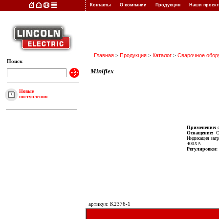
Контакты
О компании
Продукция
Наши прое
Главная
>
Продукция
>
Каталог
>
Сварочное обор
Поиск
Miniflex
Новые
поступления
Применение:
о
Оснащение:
Си
Индикация загр
400XA
Регулировки:
артикул: K2376-1