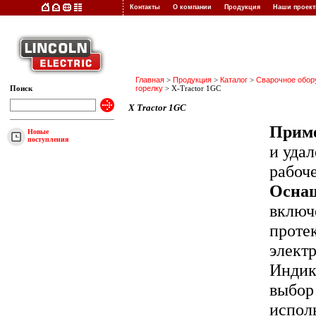
Контакты
О компании
Продукция
Наши прое
Главная
>
Продукция
>
Каталог
>
Сварочное обор
Поиск
горелку
> X-Tractor 1GC
X Tractor 1GC
Приме
Новые
поступления
и удал
рабоч
Осна
включ
проте
электр
Индик
выбор
испол