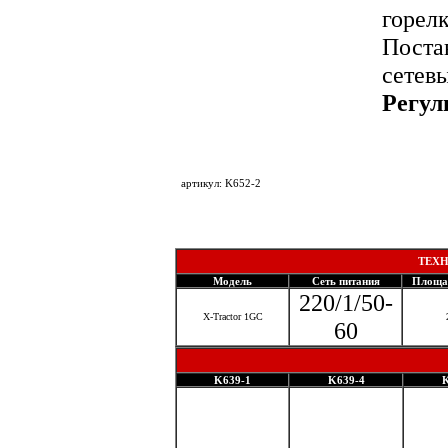
горел
Поста
сетев
Регул
совме
артикул: K652-2
Моск
ТЕХ
Модель
Сеть питания
Площа
220/1/50-
X-Tractor 1GC
60
K639-1
K639-4
K