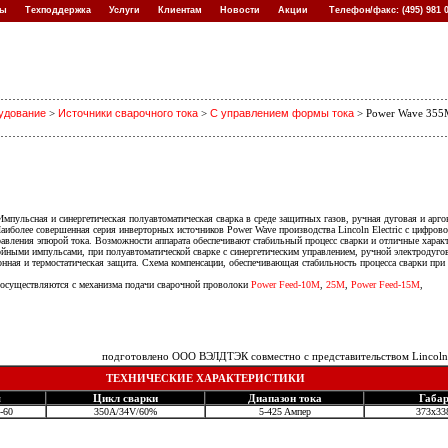
кты
Техподдержка
Услуги
Клиентам
Новости
Акции
Телефон/факс: (495) 981
удование
>
Источники сварочного тока
>
С управлением формы тока
> Power Wave 35
мпульсная и синергетическая полуавтоматическая сварка в среде защитных газов, ручная дуговая и арго
иболее совершенная серия инверторных источников Power Wave производства Lincoln Electric с цифрово
авления эпюрой тока. Возможности аппарата обеспечивают стабильный процесс сварки и отличные харак
ойными импульсами, при полуавтоматической сварке с синергетическим управлением, ручной электродугов
онная и термостатическая защита. Схема компенсации, обеспечивающая стабильность процесса сварки при
осуществляются с механизма подачи сварочной проволоки
Power Feed-10M
,
25M
,
Power Feed-15M
,
подготовлено ООО ВЭЛДТЭК совместно с представительством Lincoln E
ТЕХНИЧЕСКИЕ ХАРАКТЕРИСТИКИ
я
Цикл сварки
Диапазон тока
Габа
-60
350A/34V/60%
5-425 Aмпер
373х33