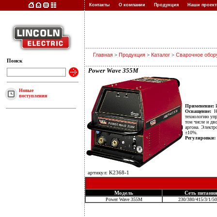
Контакты
О компании
Продукция
Наши прое
Главная
>
Продукция
>
Каталог
>
Сварочное обор
Поиск
Power Wave 355M
Новые
поступления
Применение:
И
Оснащение:
На
технологию упр
том числе и дв
аргона. Электр
±10%.
Регулировки:
артикул: K2368-1
Модель
Сеть питани
Power Wave 355M
230/380/415/3/1/50