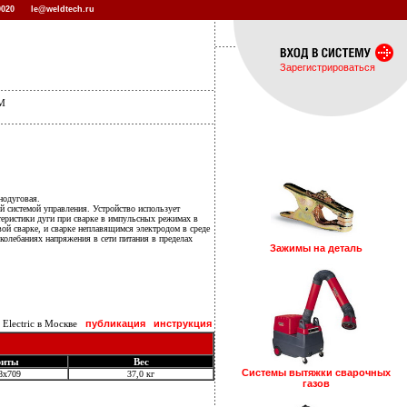
 0020
le@weldtech.ru
Зарегистрироваться
5M
нодуговая.
й системой управления. Устройство использует
теристики дуги при сварке в импульсных режимах в
ой сварке, и сварке неплавящимся электродом в среде
 колебаниях напряжения в сети питания в пределах
Зажимы на деталь
lectric в Москве
публикация
инструкция
риты
Вес
Системы вытяжки сварочных
8х709
37,0 кг
газов