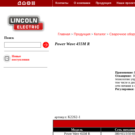
Контакты
О компании
Продукция
Наши прое
Главная
>
Продукция
>
Каталог
>
Сварочное обор
Поиск
Power Wave 455M R
Новые
поступления
Применение:
Р
Оснащение:
На
технологию упр
том числе и дв
сети питания в
Регулировки:
артикул: K2262-1
Модель
Сеть питани
Power Wave 455M R
380/415/3/50-60