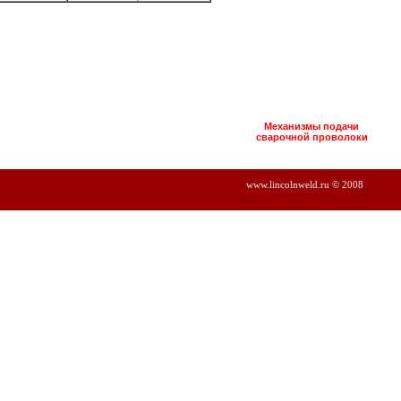
Механизмы подачи
сварочной проволоки
www.lincolnweld.ru © 2008