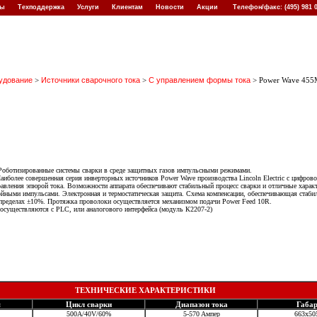
кты
Техподдержка
Услуги
Клиентам
Новости
Акции
Телефон/факс: (495) 981
удование
>
Источники сварочного тока
>
С управлением формы тока
> Power Wave 455
оботизированные системы сварки в среде защитных газов импульсными режимами.
иболее совершенная серия инверторных источников Power Wave производства Lincoln Electric с цифрово
авления эпюрой тока. Возможности аппарата обеспечивают стабильный процесс сварки и отличные харак
ойными импульсами. Электронная и термостатическая защита. Схема компенсации, обеспечивающая стабил
 пределах ±10%. Протяжка проволоки осуществляется механизмом подачи Power Feed 10R.
осуществляются с PLC, или аналогового интерфейса (модуль К2207-2)
подготовлено ООО ВЭЛДТЭК совместно с представительством Lincoln E
ТЕХНИЧЕСКИЕ ХАРАКТЕРИСТИКИ
я
Цикл сварки
Диапазон тока
Габа
500A/40V/60%
5-570 Aмпер
663х50