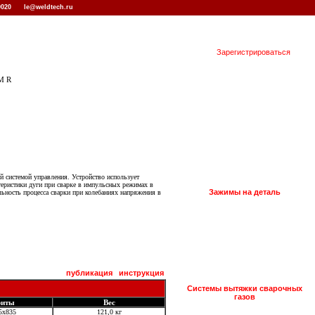
 0020
le@weldtech.ru
Зарегистрироваться
M R
й системой управления. Устройство использует
теристики дуги при сварке в импульсных режимах в
Зажимы на деталь
ьность процесса сварки при колебаниях напряжения в
lectric в Москве
публикация
инструкция
Системы вытяжки сварочных
газов
риты
Вес
5х835
121,0 кг