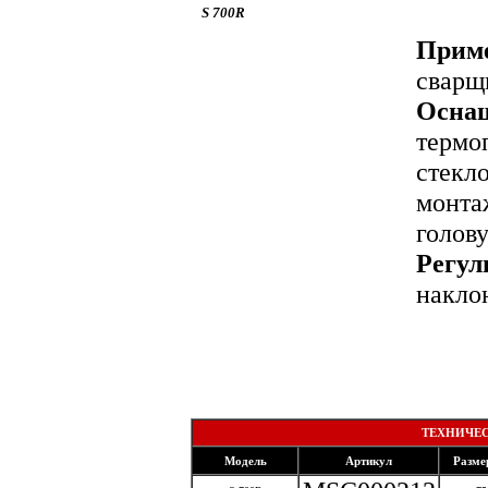
S 700R
Приме
сварщ
Осна
термо
стекл
монта
голову
Регул
накло
со
ТЕХНИЧЕС
Модель
Артикул
Разме