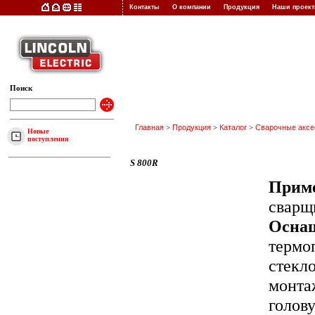
Контакты
О компании
Продукция
Наши прое
Поиск
Главная
>
Продукция
>
Каталог
>
Сварочные акс
Новые
поступления
S 800R
Приме
сварщ
Осна
термо
стекл
монта
голову