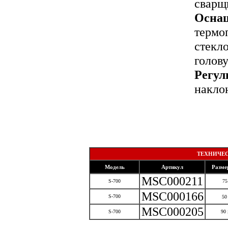
сварщ
Осна
термо
стекл
голову
Регул
накло
со
ТЕХНИЧЕС
Модель
Артикул
Разме
MSC000211
S-700
75
MSC000166
S-700
50
MSC000205
S-700
90 