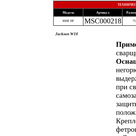
ТЕХНИЧЕС
Модель
Артикул
Разме
MSC000218
800R HP
75
Jackson W10
Приме
сварщи
Осна
негор
выдер
при с
самоз
защит
полож
Крепле
фетро