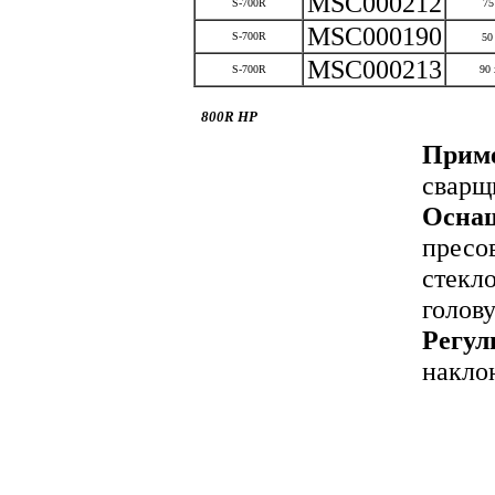
MSC000212
S-700R
75
MSC000190
S-700R
50
MSC000213
S-700R
90 
800R HP
Приме
сварщ
Осна
пресо
стекл
голову
Регул
накло
со