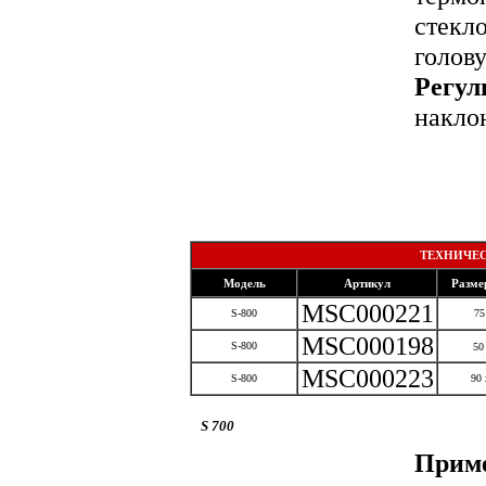
стекл
голову
Регул
накло
со
ТЕХНИЧЕС
Модель
Артикул
Разме
MSC000221
S-800
75
MSC000198
S-800
50
MSC000223
S-800
90 
S 700
Приме