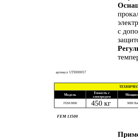
Осна
прока
элект
с доп
защито
Регул
темпе
под
артикул: UTI000057
ТЕХНИЧЕС
Емкость с
Модель
Мощнос
электродом
450 кг
FEM-9000
9000 Ва
FEM 13500
Приме