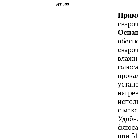
HT 900
Приме
сваро
Осна
обесп
сваро
влажн
флюса
прока
устан
нагрев
испол
с мак
Удобн
флюса
при 5