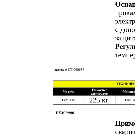
Осна
прока
элект
с доп
защито
Регул
темпе
под
артикул: UTI000056
ТЕХНИЧЕС
Емкость с
Модель
Мощнос
электродом
225 кг
FEM-4500
4500 Ва
FEM 9000
Приме
сваро