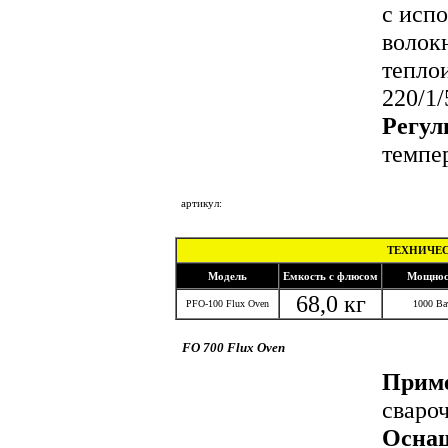
с исп
волок
тепло
220/1/
Регул
темпе
под
артикул:
ТЕХНИЧЕС
Модель
Емкость с флюсом
Мощнос
68,0 кг
PFO-100 Flux Oven
1000 Ва
FO 700 Flux Oven
Приме
сваро
Осна