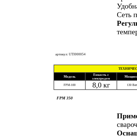
Удобна
Сеть п
Регул
темпе
под
артикул: UTI000054
ТЕХНИЧЕС
Емкость с
Модель
Мощнос
электродом
8,0 кг
FPM-100
130 Ват
FPM 350
Приме
сваро
Осна