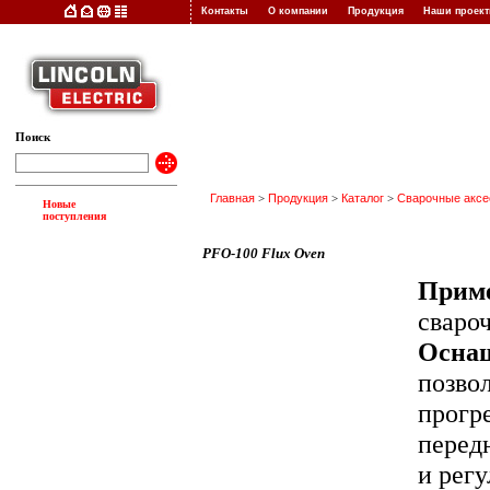
Контакты
О компании
Продукция
Наши прое
Поиск
Главная
>
Продукция
>
Каталог
>
Сварочные акс
Новые
поступления
PFO-100 Flux Oven
Приме
сваро
Осна
позво
прогр
перед
и регу