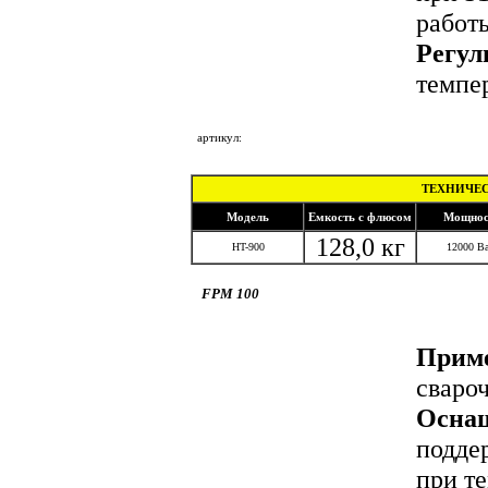
работы
Регул
темпе
под
артикул:
ТЕХНИЧЕС
Модель
Емкость с флюсом
Мощнос
128,0 кг
HT-900
12000 Ва
FPM 100
Приме
сваро
Осна
подде
при те