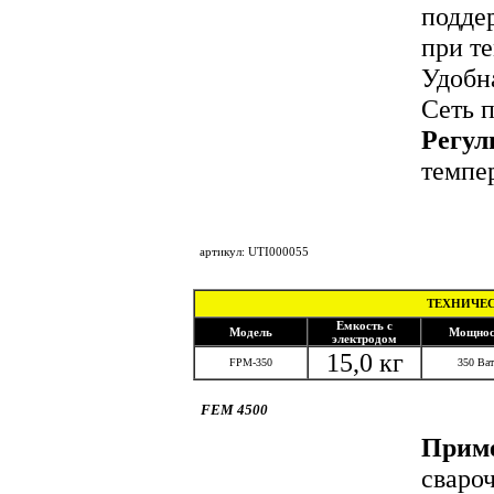
подде
при те
Удобна
Сеть п
Регул
темпе
под
артикул: UTI000055
ТЕХНИЧЕС
Емкость с
Модель
Мощнос
электродом
15,0 кг
FPM-350
350 Ват
FEM 4500
Приме
сваро