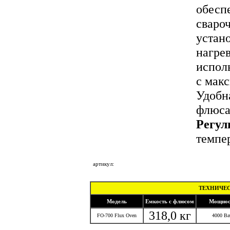
обесп
сваро
устан
нагрев
испол
с мак
Удобн
флюса.
Регул
темпе
под
артикул:
ТЕХНИЧЕС
Модель
Емкость с флюсом
Мощнос
318,0 кг
FO-700 Flux Oven
4000 Ва