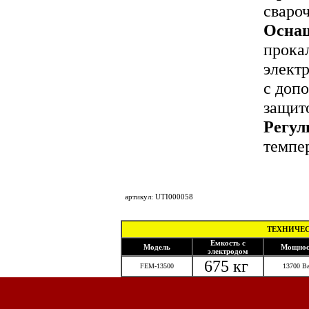
сваро
Осна
прока
элект
с доп
защито
Регул
темпе
под
артикул: UTI000058
ТЕХНИЧЕС
Емкость с
Модель
Мощнос
электродом
675 кг
FEM-13500
13700 Ва