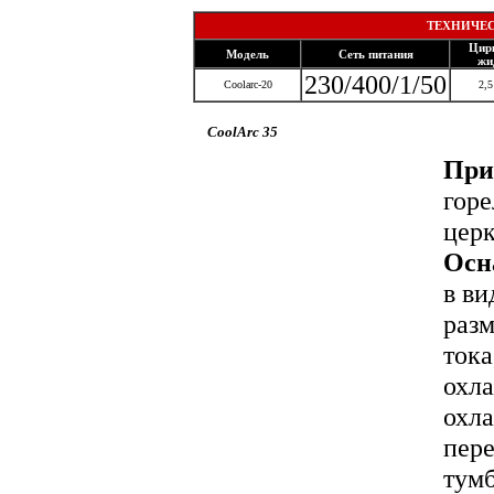
ТЕХНИЧЕС
Цир
Модель
Сеть питания
жи
230/400/1/50
Coolarc-20
2,5
CoolArc 35
При
горе
цер
Осн
в ви
разм
тока
охла
охл
пере
тум