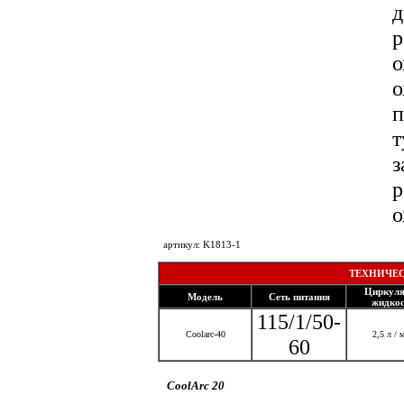
д
р
о
о
п
т
з
р
о
артикул: K1813-1
ТЕХНИЧЕС
Циркул
Модель
Сеть питания
жидкос
115/1/50-
Coolarc-40
2,5 л / 
60
CoolArc 20