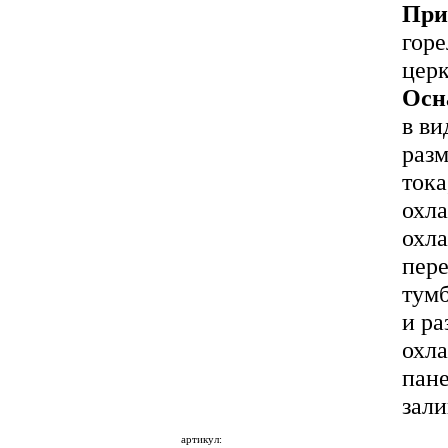
При
горе
цер
Осн
в ви
разм
тока
охла
охл
пере
тум
и р
охла
пане
зал
артикул: