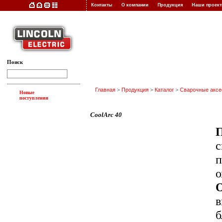
Контакты
О компании
Продукция
Наши прое
Поиск
Главная
>
Продукция
>
Каталог
>
Сварочные акс
Новые
поступления
CoolArc 40
с
п
о
в
б