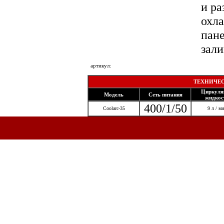
и р
охла
пане
зал
артикул:
ТЕХНИЧЕС
Циркуля
Модель
Сеть питания
жидкос
400/1/50
Coolarc-35
9 л / м